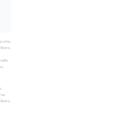
a urna.
libero,
vallis
us,
s,
rna.
libero,