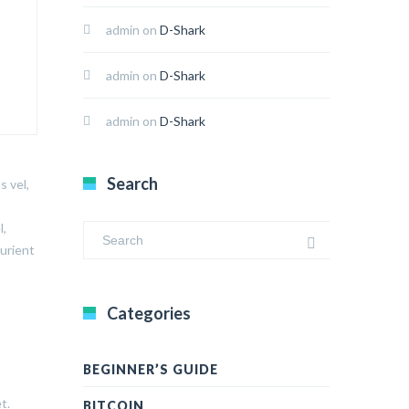
admin
on
D-Shark
admin
on
D-Shark
admin
on
D-Shark
Search
s vel,
l,
turient
Categories
BEGINNER’S GUIDE
t.
BITCOIN