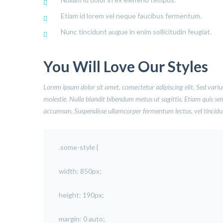
Etiam id lorem vel neque faucibus fermentum.
Nunc tincidunt augue in enim sollicitudin feugiat.
You Will Love Our Styles
Lorem ipsum dolor sit amet, consectetur adipiscing elit. Sed varius
molestie. Nulla blandit bibendum metus ut sagittis. Etiam quis semper
accumsan. Suspendisse ullamcorper fermentum lectus, vel tincidunt
.some-style {
width: 850px;
height: 190px;
margin: 0 auto;