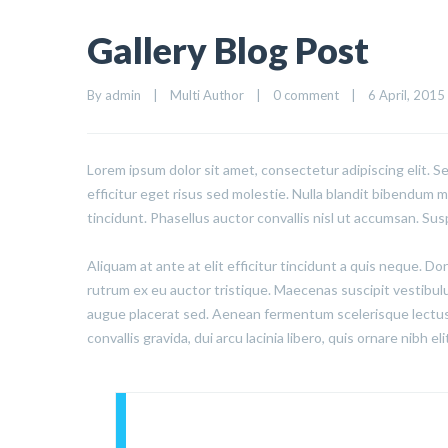
Gallery Blog Post
By 
admin
|
Multi Author
|
0 comment
|
6 April, 2015  
Lorem ipsum dolor sit amet, consectetur adipiscing elit. S
efficitur eget risus sed molestie. Nulla blandit bibendum met
tincidunt. Phasellus auctor convallis nisl ut accumsan. Sus
Aliquam at ante at elit efficitur tincidunt a quis neque. D
rutrum ex eu auctor tristique. Maecenas suscipit vestibu
augue placerat sed. Aenean fermentum scelerisque lectus,
convallis gravida, dui arcu lacinia libero, quis ornare nibh e