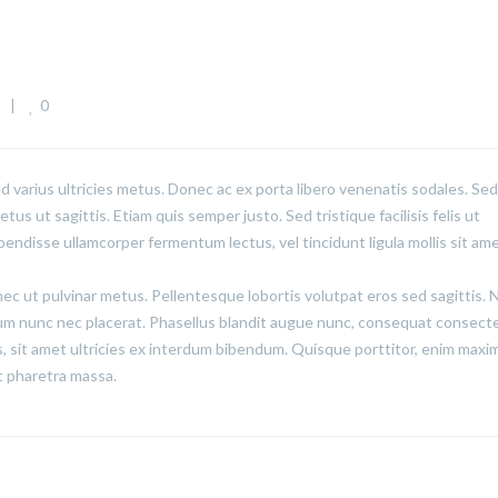
0
  
|
ed varius ultricies metus. Donec ac ex porta libero venenatis sodales. Sed
us ut sagittis. Etiam quis semper justo. Sed tristique facilisis felis ut
pendisse ullamcorper fermentum lectus, vel tincidunt ligula mollis sit ame
onec ut pulvinar metus. Pellentesque lobortis volutpat eros sed sagittis.
lum nunc nec placerat. Phasellus blandit augue nunc, consequat consect
 sit amet ultricies ex interdum bibendum. Quisque porttitor, enim maxi
lit pharetra massa.