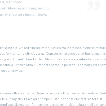
ass, & Unicode
icata liberavisse id cum, no quo
sit. Mea cu case ludus integre.
ipiscing elit. Ut sed bibendum leo. Mauris mauris massa, eleifend et puru
cibus fermentum a ultricies urna. Cum sociis natoque penatibus et magnis
cing elit. Ut sed bibendum leo. Mauris mauris massa, eleifend et purus ve
rmentum a ultricies urna. Cum sociis natoque penatibus et magnis dis par
 eu est gravida,
ed varius ultricies metus. Donec ac ex porta libero venenatis sodales. Sed
us ut sagittis. Etiam quis semper justo. Sed tristique facilisis felis ut
pendisse ullamcorper fermentum lectus, vel tincidunt ligula mollis sit ame