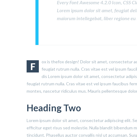
Every Font Awesome 4.2.0 Icon, CSS Cl
Lorem ipsum dolor sit amet, feugiat del
maiorum intellegebat, liber regione eu 
ox is thefox design! Dolor sit amet, consectetur ad
F
feugiat rutrum nulla. Cras vitae est vel ipsum fau
dis Lorem ipsum dolor sit amet, consectetur adipis
feugiat rutrum nulla. Cras vitae est vel ipsum faucibus fe
montes, nascetur ridiculus mus. Mauris pellentesque dolor
Heading Two
Lorem ipsum dolor sit amet, consectetur adipiscing elit. S
efficitur eget risus sed molestie. Nulla blandit bibendum met
tincidunt. Phasellus auctor convallis nisl ut accumsan. Sus