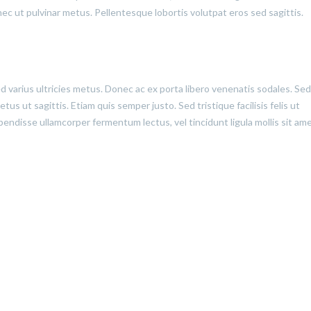
onec ut pulvinar metus. Pellentesque lobortis volutpat eros sed sagittis.
ed varius ultricies metus. Donec ac ex porta libero venenatis sodales. Sed
us ut sagittis. Etiam quis semper justo. Sed tristique facilisis felis ut
pendisse ullamcorper fermentum lectus, vel tincidunt ligula mollis sit ame