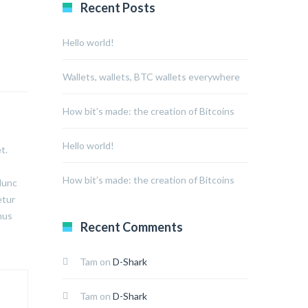
Recent Posts
Hello world!
Wallets, wallets, BTC wallets everywhere
How bit’s made: the creation of Bitcoins
Hello world!
t.
How bit’s made: the creation of Bitcoins
 Nunc
etur
mus
Recent Comments
Tam
on
D-Shark
Tam
on
D-Shark