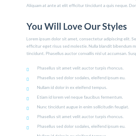
Aliquam at ante at elit efficitur tincidunt a quis neque. D
You Will Love Our Styles
Lorem ipsum dolor sit amet, consectetur adipiscing elit. S
efficitur eget risus sed molestie. Nulla blandit bibendum met
tincidunt. Phasellus auctor convallis nisl ut accumsan. Sus
Phasellus sit amet velit auctor turpis rhoncus.
Phasellus sed dolor sodales, eleifend ipsum eu.
Nullam id dolor in ex eleifend tempus.
Etiam id lorem vel neque faucibus fermentum.
Nunc tincidunt augue in enim sollicitudin feugiat.
Phasellus sit amet velit auctor turpis rhoncus.
Phasellus sed dolor sodales, eleifend ipsum eu.
Nullam id dolor in ex eleifend tempus.