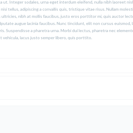
ut. Integer sodales, urna eget interdum eleifend, nulla nibh laoreet nisl
si tellus, adipiscing a convallis quis, tristique vitae risus. Nullam molest
 ultricies, nibh at mollis faucibus, justo eros porttitor mi, quis auctor lec
lputate augue lacinia faucibus. Nunc tincidunt, elit non cursus euismod, 
ris. Suspendisse a pharetra urna. Morbi dui lectus, pharetra nec elemen
 vehicula, lacus justo semper libero, quis porttito.